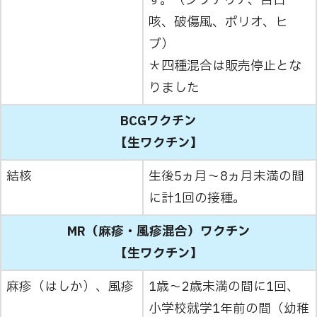
す。（ジフテリア、百日
咳、破傷風、ポリオ、ヒ
ブ）
＊四種混合は販売停止とな
りました
BCGワクチン
【生ワクチン】
結核
生後5ヵ月～8ヵ月未満の間
に計1回の接種。
MR（麻疹・風疹混合）ワクチン
【生ワクチン】
麻疹（はしか）、風疹
1歳～2歳未満の間に1回、
小学校就学1年前の間（幼稚