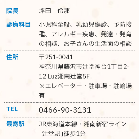
院長
坪田 伶那
診療科目
小児科全般、乳幼児健診、予防接
種、アレルギー疾患、発達・発育
の相談、お子さんの生活面の相談
住所
〒251-0041
神奈川県藤沢市辻堂神台1丁目2-
12 Luz湘南辻堂5F
※エレベーター・駐車場・駐輪場
有
TEL
0466-90-3131
最寄駅
JR東海道本線・湘南新宿ライン
｢辻堂駅｣徒歩1分