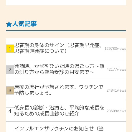
人気記事
思春期の身体のサイン（思春期早発症、
129783views
思春期遅発症について）
発熱時、かぜをひいた時の過ごし方〜熱
42177views
の測り方から緊急受診の目安まで〜
麻疹の流行が予想されます。ワクチンで
24841views
予防しましょう。
低身長の診断・治療と、平均的な成長を
23609views
知るための成長曲線のご紹介
インフルエンザワクチンのお知らせ（当