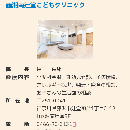
湘南辻堂こどもクリニック
院長
坪田 伶那
診療内容
小児科全般、乳幼児健診、予防接種、
アレルギー疾患、発達・発育の相談、
お子さんの生活面の相談
所在地
〒251-0041
神奈川県藤沢市辻堂神台1丁目2-12
Luz湘南辻堂5F
電話
0466-90-3131