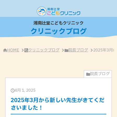
サ
イ
ド
バ
ー
湘南辻堂こどもクリニック
・
クリニックブログ
ク
リ
ニ
ッ
ク
HOME
クリニックブログ
院長ブログ
2025年3
概
要
院長ブログ
4月 1, 2025
2025年3月から新しい先生がきてくだ
さいました！