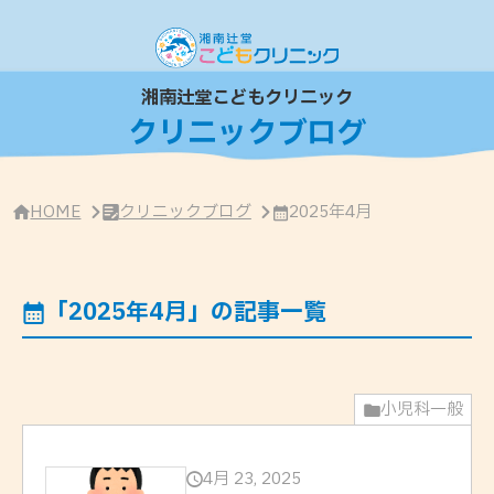
サ
イ
ド
バ
ー
湘南辻堂こどもクリニック
・
クリニックブログ
ク
リ
ニ
ッ
ク
HOME
クリニックブログ
2025年4月
概
要
「2025年4月」の記事一覧
小児科一般
4月 23, 2025