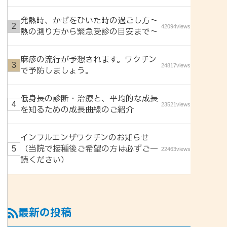
発熱時、かぜをひいた時の過ごし方〜
42094views
熱の測り方から緊急受診の目安まで〜
麻疹の流行が予想されます。ワクチン
24817views
で予防しましょう。
低身長の診断・治療と、平均的な成長
23521views
を知るための成長曲線のご紹介
インフルエンザワクチンのお知らせ
（当院で接種後ご希望の方は必ずご一
22463views
読ください）
最新の投稿