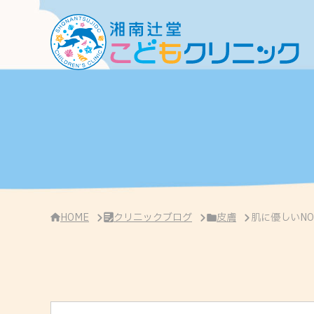
サ
イ
ド
バ
ー
・
ク
リ
ニ
ッ
ク
概
要
HOME
クリニックブログ
皮膚
肌に優しいN