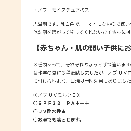
・ノブ モイスチュアバス
入浴剤です。乳白色で、ニオイもないので使い
保湿剤を嫌がって塗ってくれないお子さんには
【赤ちゃん・肌の弱い子供に
３種類あって、それぞれちょっとずつ違います
は昨年の夏に３種類試しましたが、ノブ ＵＶ
て付け心地よく、日焼け予防効果もありました
①ノブ ＵＶミルクＥＸ
〇
ＳＰＦ３２ ＰＡ＋＋＋
〇
ＵＶ耐水性★
〇
お湯でも落とせます。