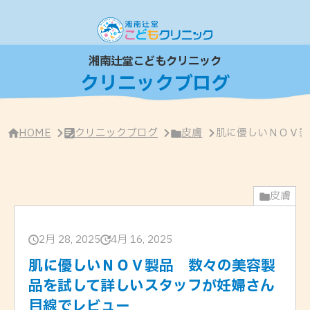
サ
イ
ド
バ
ー
湘南辻堂こどもクリニック
・
クリニックブログ
ク
リ
ニ
ッ
ク
HOME
クリニックブログ
皮膚
肌に優しいＮＯＶ製
概
要
皮膚
2月 28, 2025
4月 16, 2025
肌に優しいＮＯＶ製品 数々の美容製
品を試して詳しいスタッフが妊婦さん
目線でレビュー