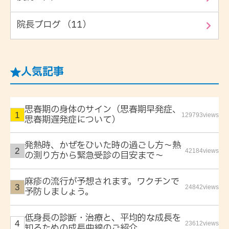
院長ブログ （11）
人気記事
思春期の身体のサイン（思春期早発症、
129793views
思春期遅発症について）
発熱時、かぜをひいた時の過ごし方〜熱
42184views
の測り方から緊急受診の目安まで〜
麻疹の流行が予想されます。ワクチンで
24842views
予防しましょう。
低身長の診断・治療と、平均的な成長を
23612views
知るための成長曲線のご紹介